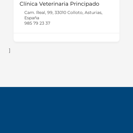
Clínica Veterinaria Principado
Cam. Real, 99, 33010 Colloto, Asturias,
España
985 79 23 37
]